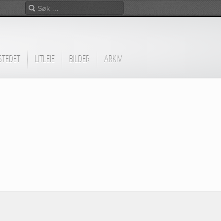
STEDET
UTLEIE
BILDER
ARKIV