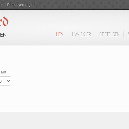
er
Personvernregler
rd
DEN
HJEM
HVA SKJER
STIFTELSEN
 ant.: