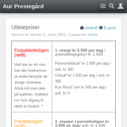
Aur Prestegård
Utleiepriser
Utskrift
E-post
Skrevet av Harald
11. mars 2022
. i kategorien
Utleie
Forpakterboligen
1. etasje kr 3.500 per dag
/
avbestillingsgebyr kr 1.500
(rødt):
Peisrom/blåsal* kr 1.000 per dag /
Ved leie av ett rom,
avb. kr 300
kan det forekomme
Gråsal* kr 1.500 per dag / avb. kr
at andre benytter de
300
øvrige rommene.
Kun Rosa* rom kr 500 per dag /
Altså må man dele
avb. kr 0
på kjøkken, toaletter
mv hvis tilgang til
dette er booket. *
Presteboligen
1. etasjen i presteboligen kr
3.500 pr. dag
/ avb. kr 1.500
(gult):