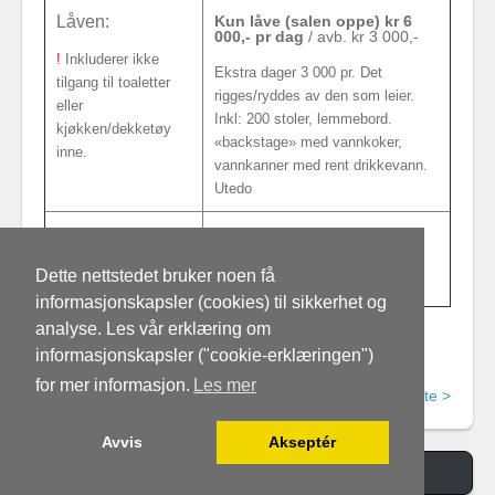
Låven:
Kun låve (salen oppe) kr 6
000,- pr dag
/ avb. kr 3 000,-
!
Inkluderer ikke
Ekstra dager 3 000 pr. Det
tilgang til toaletter
rigges/ryddes av den som leier.
eller
Inkl: 200 stoler, lemmebord.
kjøkken/dekketøy
«backstage» med vannkoker,
inne.
vannkanner med rent drikkevann.
Utedo
Tunet:
Kun tunet, kr 1.000 per dag
Dette nettstedet bruker noen få
Inkl: Bord og benker, Utedo
informasjonskapsler (cookies) til sikkerhet og
analyse. Les vår erklæring om
(*Gjelder kun ved møter, Ikke konfirmasjoner, dåp el.
informasjonskapsler ("cookie-erklæringen")
andre sammenkomster da leier man hele enheten.)
for mer informasjon.
Les mer
< Forrige
Neste >
Avvis
Akseptér
Switch to Desktop Version