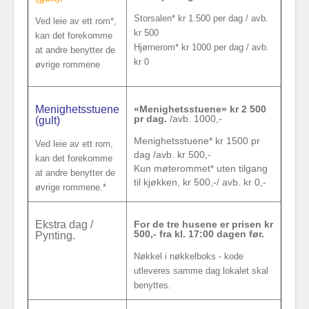
Storsalen* kr 1.500 per dag / avb.
Ved leie av ett rom*,
kr 500
kan det forekomme
Hjørnerom* kr 1000 per dag / avb.
at andre benytter de
kr 0
øvrige rommene
Menighetsstuene
«Menighetsstuene» kr 2 500
pr dag.
/avb. 1000,-
(gult)
Menighetsstuene* kr 1500 pr
Ved leie av ett rom,
dag /avb. kr 500,-
kan det forekomme
Kun møterommet* uten tilgang
at andre benytter de
til kjøkken, kr 500,-/ avb. kr 0,-
øvrige rommene.*
Ekstra dag /
For de tre husene er prisen kr
500,- fra kl. 17:00 dagen før.
Pynting.
Nøkkel i nøkkelboks - kode
utleveres samme dag lokalet skal
benyttes.