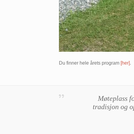
Du finner hele årets program
[her]
.
M
øteplass fo
tradisjon og o