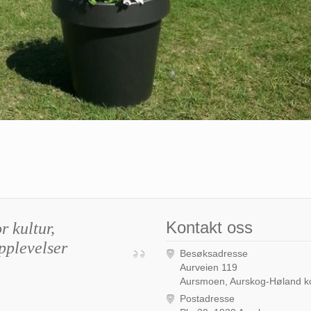
Kontakt oss
r kultur,
pplevelser
Besøksadresse
Aurveien 119
Aursmoen, Aurskog-Høland
Postadresse