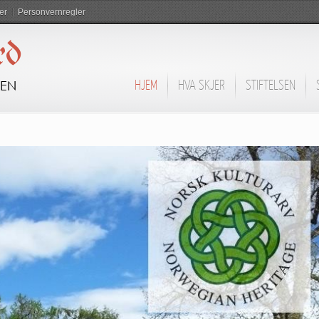
er
Personvernregler
rd
DEN
HJEM
HVA SKJER
STIFTELSEN