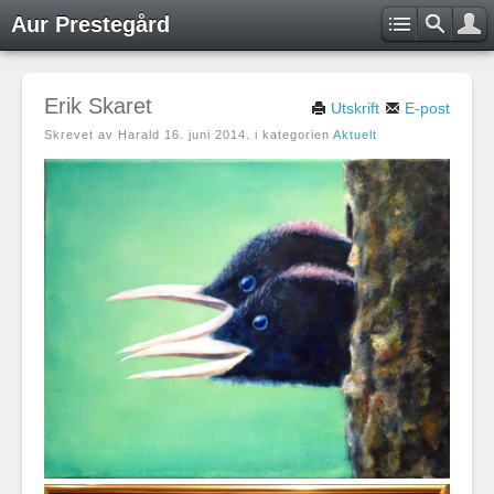
Aur Prestegård
Erik Skaret
Utskrift
E-post
Skrevet av Harald
16. juni 2014
. i kategorien
Aktuelt