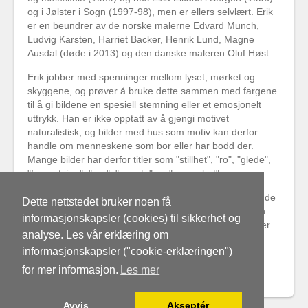
og i Jølster i Sogn (1997-98), men er ellers selvlært. Erik
er en beundrer av de norske malerne Edvard Munch,
Ludvig Karsten, Harriet Backer, Henrik Lund, Magne
Ausdal (døde i 2013) og den danske maleren Oluf Høst.
Erik jobber med spenninger mellom lyset, mørket og
skyggene, og prøver å bruke dette sammen med fargene
til å gi bildene en spesiell stemning eller et emosjonelt
uttrykk. Han er ikke opptatt av å gjengi motivet
naturalistisk, og bilder med hus som motiv kan derfor
handle om menneskene som bor eller har bodd der.
Mange bilder har derfor titler som "stillhet", "ro", "glede",
"forventning", "uro", "smerte" og "ensomhet".
De fleste bildene som er med på Aur er malt i løpet av de
Dette nettstedet bruker noen få
siste to årene, men det er også med noen bilder fra en
informasjonskapsler (cookies) til sikkerhet og
aktiv periode rundt 1990, da han også hadde utstillinger
analyse. Les vår erklæring om
sammen med Kjell Boy (Aurskog Sparebank og
informasjonskapsler ("cookie-erklæringen")
Eidsverket på Bjørkelangen).
for mer informasjon.
Les mer
Bildene som stilles ut er malt i akryl.
Avvis
Akseptér