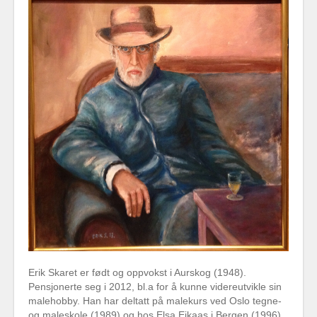
Erik Skaret er født og oppvokst i Aurskog (1948).
Pensjonerte seg i 2012, bl.a for å kunne videreutvikle sin
malehobby. Han har deltatt på malekurs ved Oslo tegne-
og maleskole (1989) og hos Elsa Eikaas i Bergen (1996)