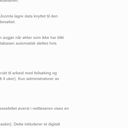
nettleseren.
oomla lagre data knyttet til den
 besøket.
 avgjør når økter som ikke har blitt
databasen automatisk slettes hvis
brukt til arbeid med feilsøking og
alt 4 uker). Kun administratorer av
essefeltet øverst i nettleseren vises en
kin). Dette inkluderer et digitalt