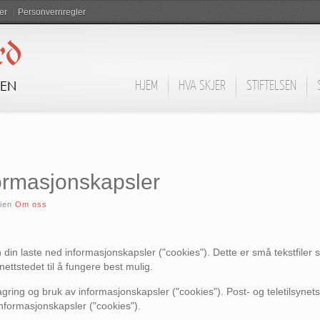
er
Personvernregler
rd
DEN
HJEM
HVA SKJER
STIFTELSEN
ormasjonskapsler
rien
Om oss
n din laste ned informasjonskapsler ("cookies"). Dette er små tekstfile
ettstedet til å fungere best mulig.
ring og bruk av informasjonskapsler ("cookies"). Post- og teletilsynets
nformasjonskapsler ("cookies").