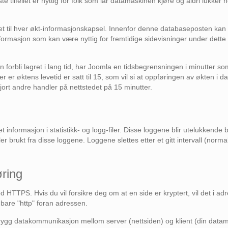
te tilfellet er nyttig for folk som lar datamaskinen kjøre og aldri lukker 
 til hver økt-informasjonskapsel. Innenfor denne databaseposten kan J
rmasjon som kan være nyttig for fremtidige sidevisninger under dette
orbli lagret i lang tid, har Joomla en tidsbegrensningen i minutter som
r er øktens levetid er satt til 15, som vil si at oppføringen av økten i 
gjort andre handler på nettstedet på 15 minutter.
ret informasjon i statistikk- og logg-filer. Disse loggene blir utelukkende 
ller brukt fra disse loggene. Loggene slettes etter et gitt intervall (norm
ring
 HTTPS. Hvis du vil forsikre deg om at en side er kryptert, vil det i adr
r bare "http" foran adressen.
rygg datakommunikasjon mellom server (nettsiden) og klient (din datamas