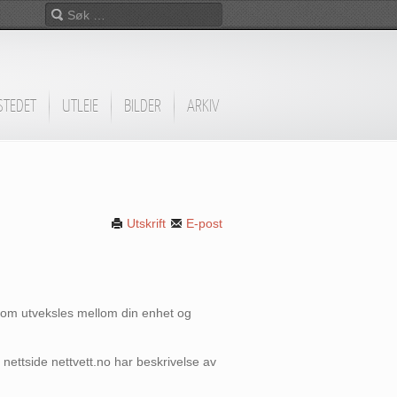
STEDET
UTLEIE
BILDER
ARKIV
Utskrift
E-post
r som utveksles mellom din enhet og
 nettside nettvett.no har beskrivelse av