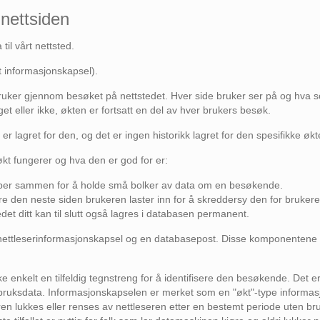
nettsiden
til vårt nettsted.
kt informasjonskapsel).
uker gjennom besøket på nettstedet. Hver side bruker ser på og hva s
et eller ikke, økten er fortsatt en del av hver brukers besøk.
r lagret for den, og det er ingen historikk lagret for den spesifikke økt
t fungerer og hva den er god for er:
obber sammen for å holde små bolker av data om en besøkende.
re den neste siden brukeren laster inn for å skreddersy den for brukere
edet ditt kan til slutt også lagres i databasen permanent.
ettleserinformasjonskapsel og en databasepost. Disse komponentene e
enkelt en tilfeldig tegnstreng for å identifisere den besøkende. Det er 
 bruksdata. Informasjonskapselen er merket som en "økt"-type informasj
eren lukkes eller renses av nettleseren etter en bestemt periode uten b