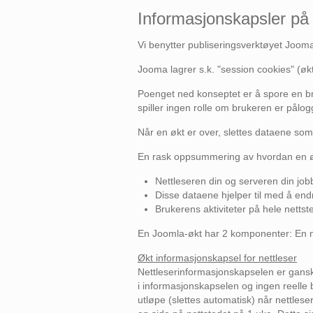
Informasjonskapsler på 
Vi benytter publiseringsverktøyet Jooma 
Jooma lagrer s.k. "session cookies" (ø
Poenget ned konseptet er å spore en br
spiller ingen rolle om brukeren er pålogg
Når en økt er over, slettes dataene som e
En rask oppsummering av hvordan en øk
Nettleseren din og serveren din j
Disse dataene hjelper til med å end
Brukerens aktiviteter på hele nettst
En Joomla-økt har 2 komponenter: En n
Økt informasjonskapsel for nettleser
Nettleserinformasjonskapselen er ganske 
i informasjonskapselen og ingen reelle
utløpe (slettes automatisk) når nettles