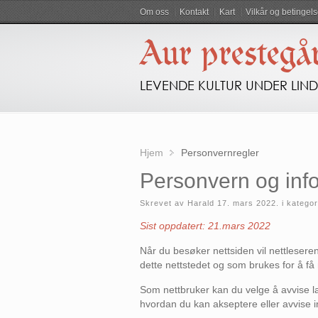
Om oss
Kontakt
Kart
Vilkår og betingels
Aur prestegå
LEVENDE KULTUR UNDER LIN
Hjem
Personvernregler
Personvern og inf
Skrevet av Harald
17. mars 2022
. i katego
Sist oppdatert: 21.mars 2022
Når du besøker nettsiden vil nettlesere
dette nettstedet og som brukes for å få n
Som nettbruker kan du velge å avvise lag
hvordan du kan akseptere eller avvise i