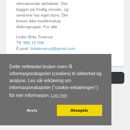
stimulerende aktiviteter. Det
bygger på frivillig innsats, og
sentrene har eget styre. Det
krever ikke medlemskap.
Aldersgruppe: For alle
Leder Brita Toverud
Tlf.
980 15 094
E-post:
britatoverud@gmail.com
Dette nettstedet bruker noen få
informasjonskapsler (cookies) til sikkerhet og
Switch to Desktop Version
analyse. Les vår erklæring om
informasjonskapsler ("cookie-erklæringen")
for mer informasjon.
Les mer
Avvis
Akseptér