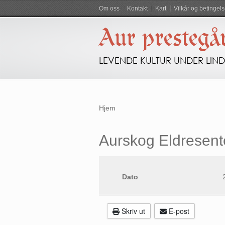
Om oss
Kontakt
Kart
Vilkår og betingels
Aur prestegå
LEVENDE KULTUR UNDER LIN
Hjem
Aurskog Eldresent
Dato
Skriv ut
E-post