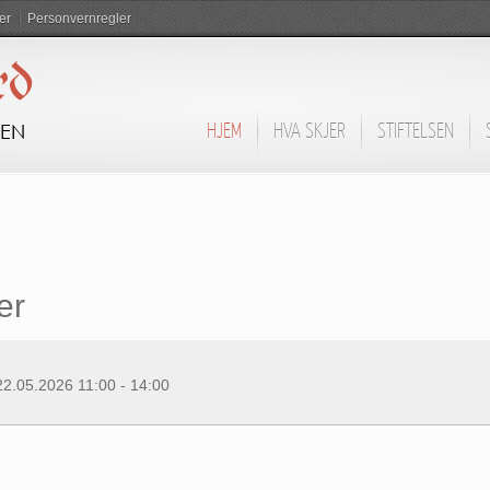
er
Personvernregler
rd
DEN
HJEM
HVA SKJER
STIFTELSEN
er
22.05.2026
11:00
-
14:00