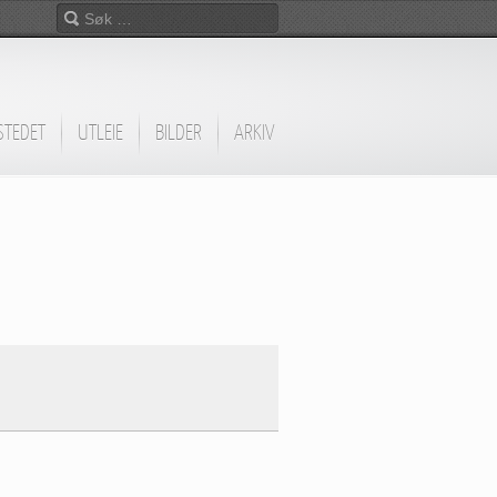
STEDET
UTLEIE
BILDER
ARKIV