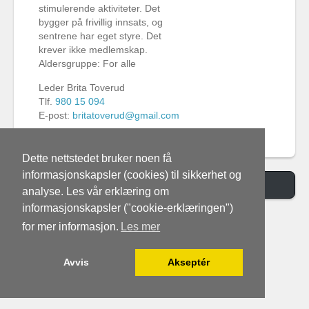
stimulerende aktiviteter. Det
bygger på frivillig innsats, og
sentrene har eget styre. Det
krever ikke medlemskap.
Aldersgruppe: For alle
Leder Brita Toverud
Tlf.
980 15 094
E-post:
britatoverud@gmail.com
Dette nettstedet bruker noen få
informasjonskapsler (cookies) til sikkerhet og
Switch to Desktop Version
analyse. Les vår erklæring om
informasjonskapsler ("cookie-erklæringen")
for mer informasjon.
Les mer
Avvis
Akseptér