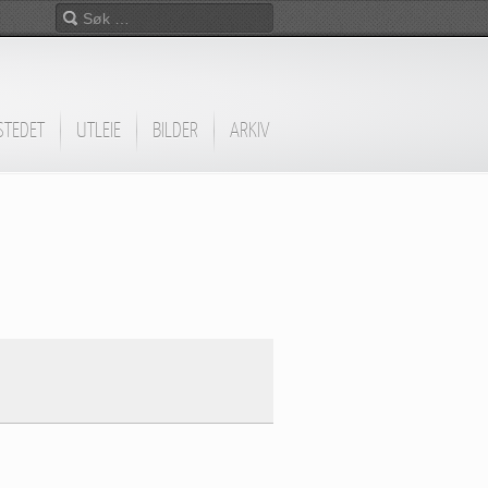
STEDET
UTLEIE
BILDER
ARKIV