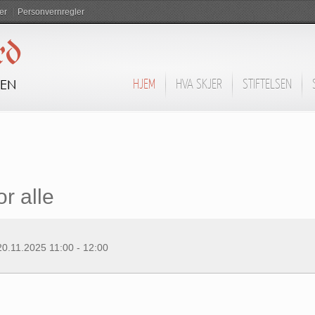
er
Personvernregler
rd
DEN
HJEM
HVA SKJER
STIFTELSEN
r alle
20.11.2025
11:00
-
12:00