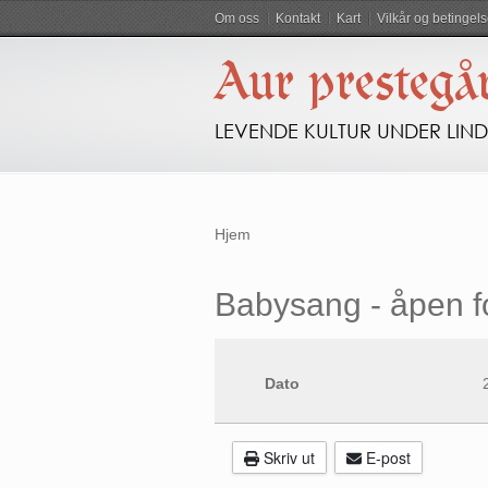
Om oss
Kontakt
Kart
Vilkår og betingels
Aur prestegå
LEVENDE KULTUR UNDER LIN
Hjem
Babysang - åpen fo
Dato
Skriv ut
E-post