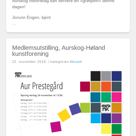
Aurskog historielag kan servere en «grøtpinn» denne
dagen!
Jorunn Engen, kjent
...
Medlemsutstilling, Aurskog-Høland
kunstforening
22. november 2018
. i kategorien
Aktuelt