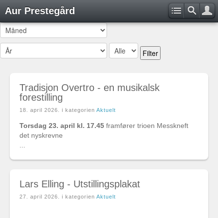
Aur Prestegård
Filter
Tradisjon Overtro - en musikalsk
forestilling
18. april 2026
. i kategorien
Aktuelt
Torsdag 23. april kl. 17.45
framfører trioen Messkneft
det nyskrevne
...
Lars Elling - Utstillingsplakat
27. april 2026
. i kategorien
Aktuelt